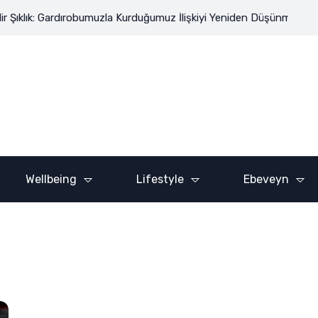
ıklık: Gardırobumuzla Kurduğumuz İlişkiyi Yeniden Düşünmek
Lond
ADVERTISE HERE
Wellbeing
Lifestyle
Ebeveyn