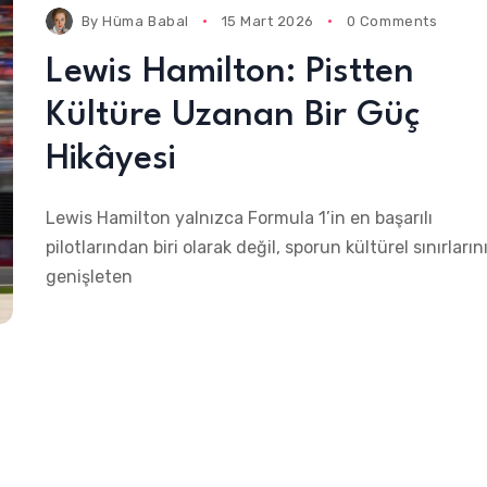
By
Hüma Babal
15 Mart 2026
0 Comments
Lewis Hamilton: Pistten
Kültüre Uzanan Bir Güç
Hikâyesi
Lewis Hamilton yalnızca Formula 1’in en başarılı
pilotlarından biri olarak değil, sporun kültürel sınırların
genişleten