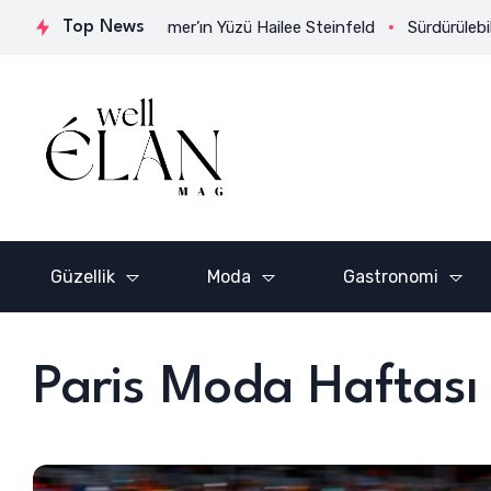
eni Parfümü Glimmer’ın Yüzü Hailee Steinfeld
Top News
Sürdürülebilir Ş
Güzellik
Moda
Gastronomi
Paris Moda Haftası