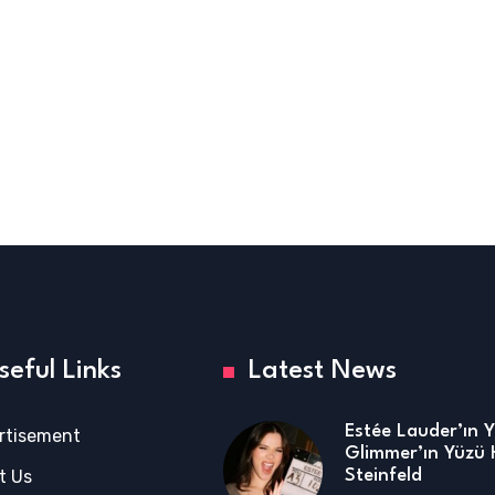
seful Links
Latest News
Estée Lauder’ın 
rtisement
Glimmer’ın Yüzü 
t Us
Steinfeld