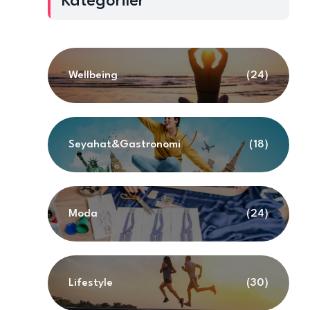
Kategoriler
Wellbeing
(24)
Seyahat&Gastronomi
(18)
ı
Moda
(24)
Lifestyle
(30)