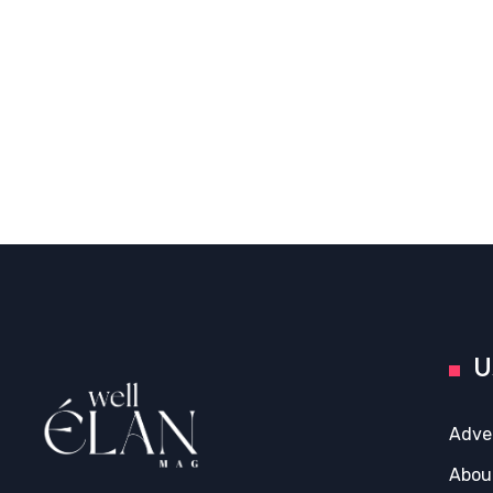
U
Adve
Abou