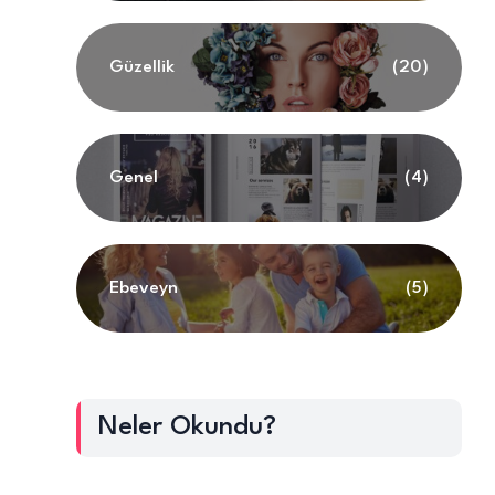
Güzellik
(20)
Genel
(4)
Ebeveyn
(5)
Neler Okundu?