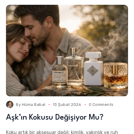
By
Hüma Babal
13 Şubat 2026
0 Comments
Aşk’ın Kokusu Değişiyor Mu?
Koku artık bir aksesuar değil; kimlik, yakınlık ve ruh