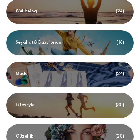
Wellbeing
(24)
Seyahat&Gastronomi
(18)
Moda
(24)
Lifestyle
(30)
Güzellik
(20)