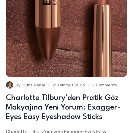
By
Hüma Babal
21 Temmuz 2026
0 Comments
Charlotte Tilbury’den Pratik Göz
Makyajına Yeni Yorum: Exagger-
Eyes Easy Eyeshadow Sticks
Charlotte Tilbury’nin yeni Exagger-Eyes Easy