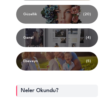
Güzellik
(20)
Genel
(4)
Ebeveyn
(5)
Neler Okundu?