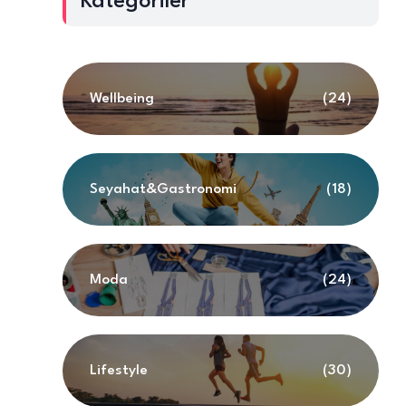
Kategoriler
Wellbeing
(24)
Seyahat&Gastronomi
(18)
Moda
(24)
Lifestyle
(30)