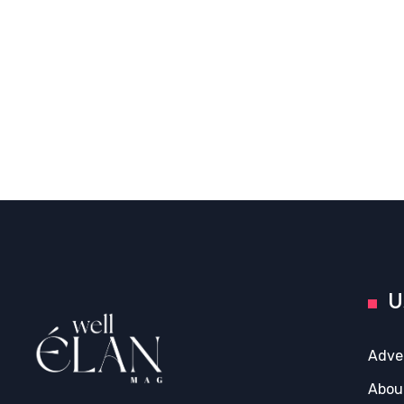
U
Adve
Abou