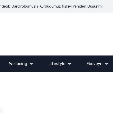
klık: Gardırobumuzla Kurduğumuz İlişkiyi Yeniden Düşünmek
Londr
ADVERTISE HERE
Wellbeing
Lifestyle
Ebeveyn