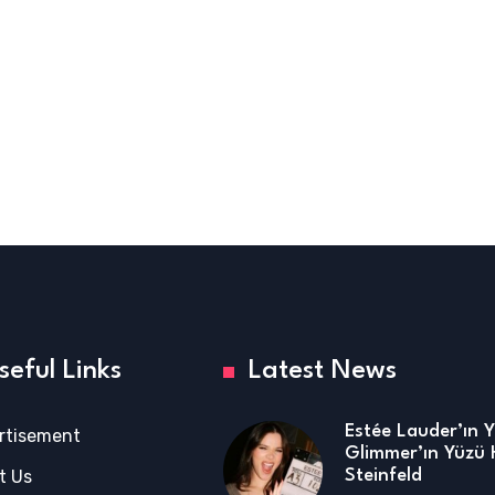
seful Links
Latest News
Estée Lauder’ın 
rtisement
Glimmer’ın Yüzü 
t Us
Steinfeld