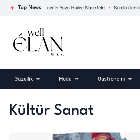
ni Parfümü Glimmer’ın Yüzü Hailee Steinfeld
Top News
Sürdürülebilir Şı
Güzellik
Moda
Gastronomi
Kültür Sanat