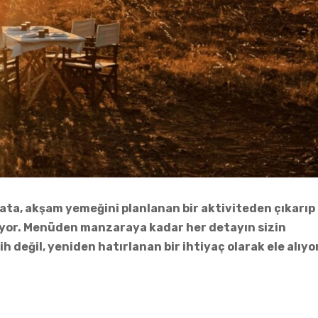
ata, akşam yemeğini planlanan bir aktiviteden çıkarıp
üyor. Menüden manzaraya kadar her detayın sizin
h değil, yeniden hatırlanan bir ihtiyaç olarak ele alıyo