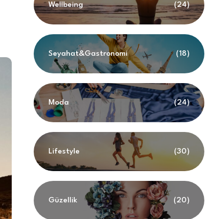
Wellbeing
(24)
Seyahat&Gastronomi
(18)
Moda
(24)
Lifestyle
(30)
Güzellik
(20)