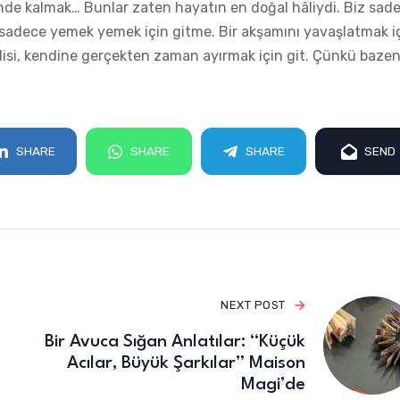
inde kalmak… Bunlar zaten hayatın en doğal hâliydi. Biz sad
a sadece yemek yemek için gitme. Bir akşamını yavaşlatmak i
emlisi, kendine gerçekten zaman ayırmak için git. Çünkü baze
SHARE
SHARE
SHARE
SEND
NEXT POST
Bir Avuca Sığan Anlatılar: “Küçük
Acılar, Büyük Şarkılar” Maison
Magi’de