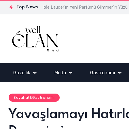
Top News
Estée Lauder’ın Yeni Parfümü Glimmer’ın Yüzü Hailee Ste
Güzellik
Moda
Gastronomi
Seyahat&Gastronomi
Yavaşlamayı Hatırla