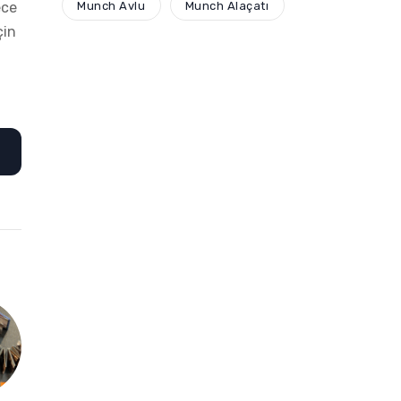
Munch Avlu
Munch Alaçatı
ece
çin
n