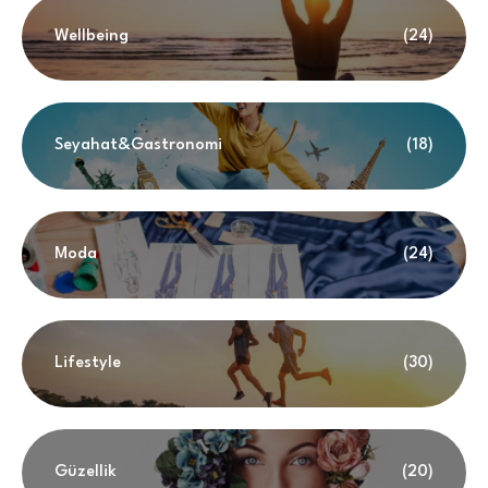
Wellbeing
(24)
Seyahat&Gastronomi
(18)
Moda
(24)
Lifestyle
(30)
Güzellik
(20)