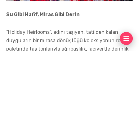
Su Gibi Hafif, Miras Gibi Derin
“Holiday Heirlooms”, adını taşıyan, tatilden kalan
duyguların bir mirasa dönüştüğü koleksiyonun renk
paletinde taş tonlarıyla ağırbaşlılık, lacivertle derinlik
ve mercanla yazın hafifliği buluşuyor. Tasarımcı,
doğadan ilham alan desenleri ve sıra dışı süslemeleri
bir araya getirerek, suyun akışkan yapısını adeta
kumaşların diline tercüme ediyor.
Modernize edilmiş kalıplar klasik formlarla iç içe
geçerken, koleksiyon boyunca hissedilen su teması
yalnızca görsel değil, duygusal bir akış yaratıyor.
Geometrik jakarlar, retro desenlerle harmanlanırken;
doğal kumaşların canlılığı koleksiyona soluk kesen bir