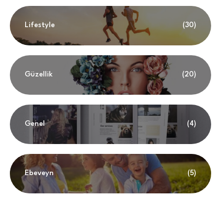
Lifestyle
(30)
Güzellik
(20)
Genel
(4)
Ebeveyn
(5)