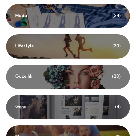
Moda
(24)
Lifestyle
(30)
Güzellik
(20)
Genel
(4)