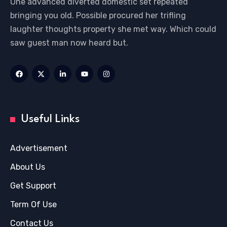
Saç tasarımı alanında Türkiye’nin en çok tercih edilen
isimlerinden biri olan Mert Hanönü, yıllara dayanan
tecrübesi ve yenilikçi yaklaşımıyla şimdi yurt dışına
açılıyor. Sektörde 20 yıla yakın süredir aktif olan
Hanönü, Türkiye’nin önde gelen sanatçıları, televizyon
yıldızları ve iş dünyasının isimleriyle çalıştıktan sonra,
şimdi uluslararası projelere hazırlanıyor.