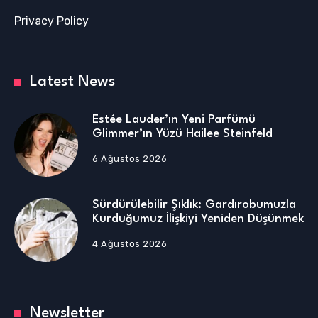
Samimiyet, sadelik ve şıklık anlayışıyla hem saç hem
de stil dünyasında fark yaratan Hanönü, özellikle
kişiye özel tasarım anlayışı ve dönüşüm odaklı
yaklaşımıyla tanınıyor.
Yıllardır insanların sadece dış görünüşünü değil
özgüvenini de yeniledim şimdi bu bakış açısını
dünyanın farklı şehirlerini taşımak istiyorum diyen
Mert Hanönü ilk etapta Almanya Hollanda ve Dubai
gibi merkezlerde işbirliklerini hazırlanıyor.