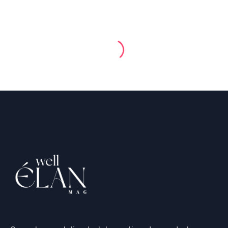
Genel
Türkiye’nin Önde Gelen
Saç Tasarımcısı Mert
Hanönü, Yurt Dışına
Açılıyor
16 Temmuz 2025
Less 1 min read