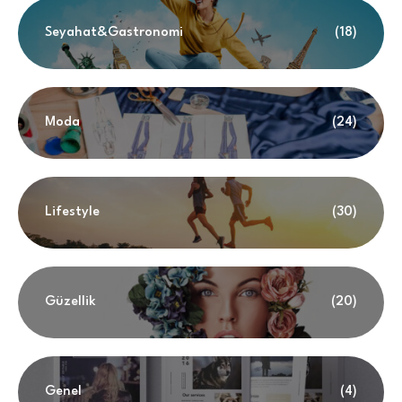
Seyahat&Gastronomi
(18)
Moda
(24)
Lifestyle
(30)
Güzellik
(20)
Genel
(4)