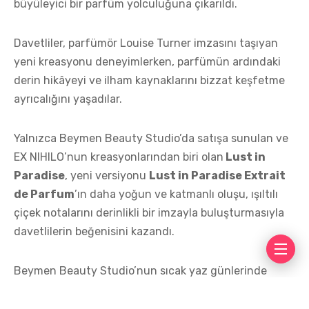
büyüleyici bir parfüm yolculuğuna çıkarıldı.
Davetliler, parfümör Louise Turner imzasını taşıyan
yeni kreasyonu deneyimlerken, parfümün ardındaki
derin hikâyeyi ve ilham kaynaklarını bizzat keşfetme
ayrıcalığını yaşadılar.
Yalnızca Beymen Beauty Studio’da satışa sunulan ve
EX NIHILO’nun kreasyonlarından biri olan
Lust in
Paradise
, yeni versiyonu
Lust in Paradise Extrait
de Parfum
’ın daha yoğun ve katmanlı oluşu, ışıltılı
çiçek notalarını derinlikli bir imzayla buluşturmasıyla
davetlilerin beğenisini kazandı.
Beymen Beauty Studio’nun sıcak yaz günlerinde
tazelik hissini korumak isteyenler için güçlü bir
alternatif olarak sunduğu
EX NIHILO Lust in